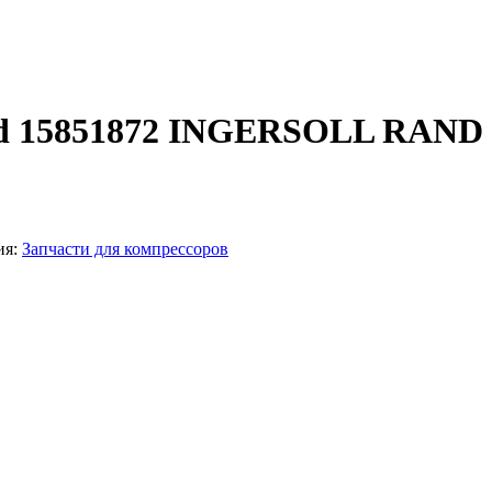
and 15851872 INGERSOLL RAND
ия:
Запчасти для компрессоров