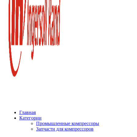
Главная
Категории
Промышленные компрессоры
Запчасти для компрессоров