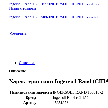
Ingersoll Rand 15851827 INGERSOLL RAND 15851827
Назад к товарам
Ingersoll Rand 15852486 INGERSOLL RAND 15852486
Увеличить
Описание
Описание
Характеристики Ingersoll Rand (США
Наименование запчасти
INGERSOLL RAND 15851872
Бренд
Ingersoll Rand (США)
Артикул
15851872