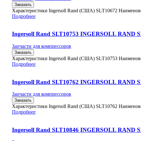
Заказать
Характеристики Ingersoll Rand (США) SLT10672 Наимено
Подробнее
Ingersoll Rand SLT10753 INGERSOLL RAND 
Запчасти для компрессоров
Заказать
Характеристики Ingersoll Rand (США) SLT10753 Наимено
Подробнее
Ingersoll Rand SLT10762 INGERSOLL RAND 
Запчасти для компрессоров
Заказать
Характеристики Ingersoll Rand (США) SLT10762 Наимено
Подробнее
Ingersoll Rand SLT10846 INGERSOLL RAND 