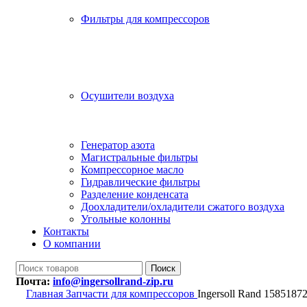
Фильтры для компрессоров
Осушители воздуха
Генератор азота
Магистральные фильтры
Компрессорное масло
Гидравлические фильтры
Разделение конденсата
Доохладители/охладители сжатого воздуха
Угольные колонны
Контакты
О компании
Поиск
Почта:
info@ingersollrand-zip.ru
Главная
Запчасти для компрессоров
Ingersoll Rand 15851