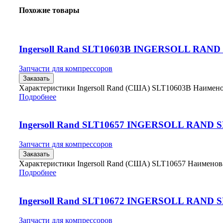
Похожие товары
Ingersoll Rand SLT10603B INGERSOLL RAND
Запчасти для компрессоров
Заказать
Характеристики Ingersoll Rand (США) SLT10603B Наиме
Подробнее
Ingersoll Rand SLT10657 INGERSOLL RAND 
Запчасти для компрессоров
Заказать
Характеристики Ingersoll Rand (США) SLT10657 Наимено
Подробнее
Ingersoll Rand SLT10672 INGERSOLL RAND 
Запчасти для компрессоров