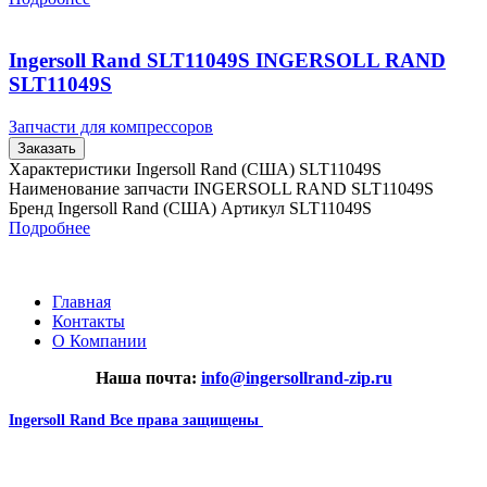
Ingersoll Rand SLT11049S INGERSOLL RAND
SLT11049S
Запчасти для компрессоров
Заказать
Характеристики Ingersoll Rand (США) SLT11049S
Наименование запчасти INGERSOLL RAND SLT11049S
Бренд Ingersoll Rand (США) Артикул SLT11049S
Подробнее
Главная
Контакты
О Компании
Наша почта:
info@ingersollrand-zip.ru
Ingersoll Rand
Все права защищены
2024
Сайт несет информационный характер и ни при каких
обстоятельствах не является публичной офертой.