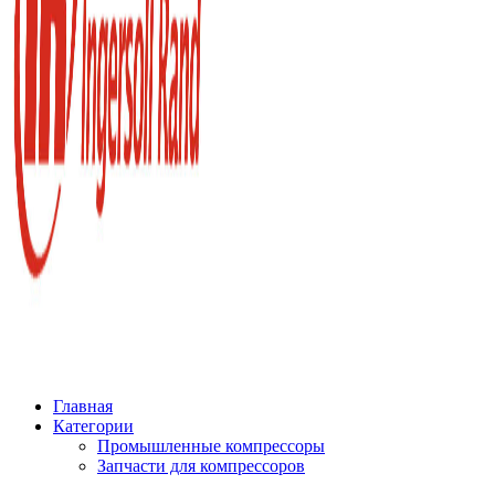
Главная
Категории
Промышленные компрессоры
Запчасти для компрессоров