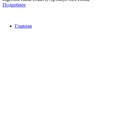
Подробнее
Главная
Контакты
О Компании
Наша почта:
info@ingersollrand-zip.ru
Ingersoll Rand
Все права защищены
2024
Сайт несет информационный характер и ни при каких
обстоятельствах не является публичной офертой.
Поиск
Товары
Меню
Главная
Контакты
О компании
Промышленные компрессоры