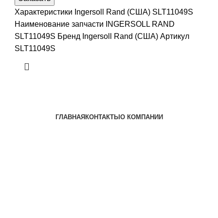
Характеристики Ingersoll Rand (США) SLT11049S
Наименование запчасти INGERSOLL RAND
SLT11049S Бренд Ingersoll Rand (США) Артикул
SLT11049S
ГЛАВНАЯ
КОНТАКТЫ
О КОМПАНИИ
Наша почта:
info@ingersollrand-zip.ru
Ingersoll Rand
Все права защищены
2024
Сайт несет информационный характер и ни при каких
обстоятельствах не является публичной офертой.