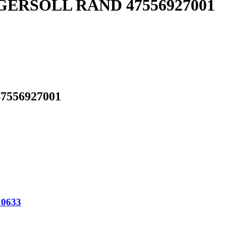
 INGERSOLL RAND 47556927001
47556927001
10633