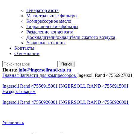
Генератор азота
Магистральные фильтры
Компрессорное масло
Гидравлические фильтры
Разделение конденсата
Доохладители/охладители сжатого воздуха
Угольные колонны
Контакты
О компании
Поиск
Почта:
info@ingersollrand-zip.ru
Главная
Запчасти для компрессоров
Ingersoll Rand 47556927
Ingersoll Rand 47556915001 INGERSOLL RAND 47556915001
Назад к товарам
Ingersoll Rand 47556926001 INGERSOLL RAND 47556926001
Увеличить