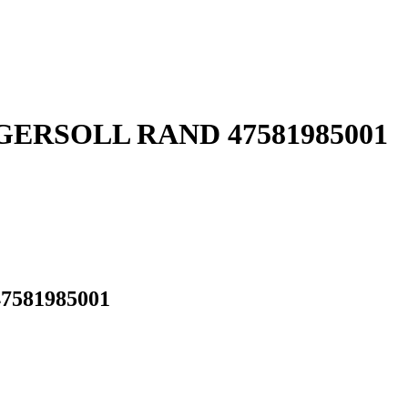
 INGERSOLL RAND 47581985001
47581985001