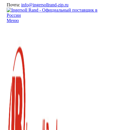
Почта:
info@ingersollrand-zip.ru
Меню