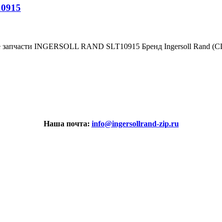
10915
е запчасти INGERSOLL RAND SLT10915 Бренд Ingersoll Rand (
Наша почта:
info@ingersollrand-zip.ru
вах не является публичной офертой.