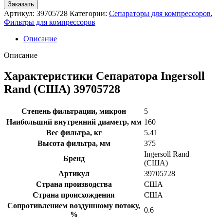
Заказать
Артикул:
39705728
Категории:
Сепараторы для компрессоров
,
Фильтры для компрессоров
Описание
Описание
Характеристики Сепаратора Ingersoll
Rand (США) 39705728
Степень фильтрации, микрон
5
Наибольший внутренний диаметр, мм
160
Вес фильтра, кг
5.41
Высота фильтра, мм
375
Ingersoll Rand
Бренд
(США)
Артикул
39705728
Страна производства
США
Страна происхождения
США
Сопротивлением воздушному потоку,
0.6
%