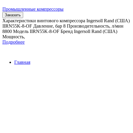
Промышленные компрессоры
Заказать
Характеристики винтового компрессора Ingersoll Rand (США)
IIRN55K-8-OF Давление, бар 8 Производительность, л/мин
8800 Модель IIRN55K-8-OF Бренд Ingersoll Rand (США)
Мощность,
Подробнее
Главная
Контакты
О Компании
Наша почта:
info@ingersollrand-zip.ru
Ingersoll Rand
Все права защищены
2024
Сайт несет информационный характер и ни при каких
обстоятельствах не является публичной офертой.
Поиск
Товары