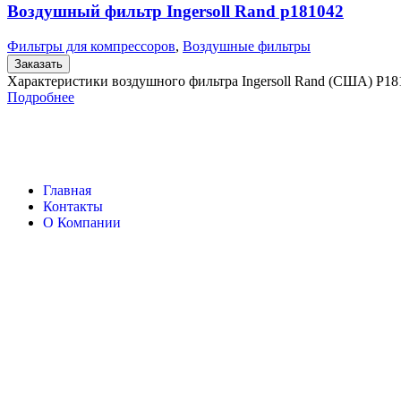
Воздушный фильтр Ingersoll Rand p181042
Фильтры для компрессоров
,
Воздушные фильтры
Заказать
Характеристики воздушного фильтра Ingersoll Rand (США) P1
Подробнее
Главная
Контакты
О Компании
Ingersoll Rand
Все права защищены
2024
Сайт несет информационный характер и ни при каких обстоятельст