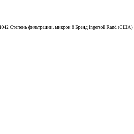
81042 Степень фильтрации, микрон 8 Бренд Ingersoll Rand (СШ
Наша почта:
info@ingersollrand-zip.ru
вах не является публичной офертой.