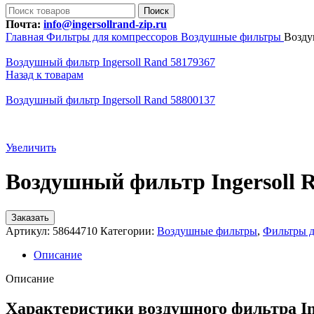
Поиск
Почта:
info@ingersollrand-zip.ru
Главная
Фильтры для компрессоров
Воздушные фильтры
Возду
Воздушный фильтр Ingersoll Rand 58179367
Назад к товарам
Воздушный фильтр Ingersoll Rand 58800137
Увеличить
Воздушный фильтр Ingersoll 
Заказать
Артикул:
58644710
Категории:
Воздушные фильтры
,
Фильтры д
Описание
Описание
Характеристики воздушного фильтра In