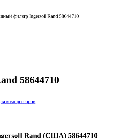
шный фильтр Ingersoll Rand 58644710
Rand 58644710
ля компрессоров
gersoll Rand (США) 58644710