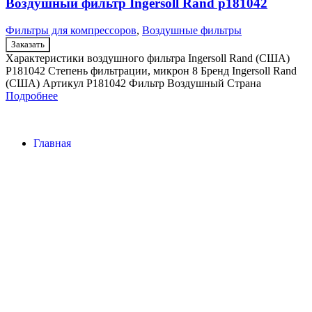
Воздушный фильтр Ingersoll Rand p181042
Фильтры для компрессоров
,
Воздушные фильтры
Заказать
Характеристики воздушного фильтра Ingersoll Rand (США)
P181042 Степень фильтрации, микрон 8 Бренд Ingersoll Rand
(США) Артикул P181042 Фильтр Воздушный Страна
Подробнее
Главная
Контакты
О Компании
Наша почта:
info@ingersollrand-zip.ru
Ingersoll Rand
Все права защищены
2024
Сайт несет информационный характер и ни при каких
обстоятельствах не является публичной офертой.
Поиск
Товары