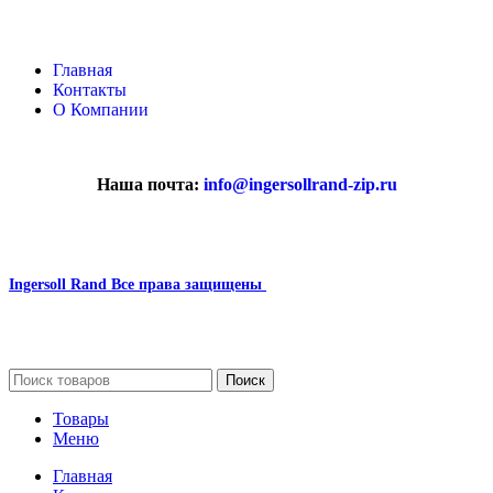
Главная
Контакты
О Компании
Наша почта:
info@ingersollrand-zip.ru
Ingersoll Rand
Все права защищены
2024
Сайт несет информационный характер и ни при каких
обстоятельствах не является публичной офертой.
Поиск
Товары
Меню
Главная