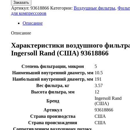
Заказать
Артикул:
93618866
Категории:
Воздушные фильтры
,
Филь
для компрессоров
Описание
Описание
Характеристики воздушного фильтр
Ingersoll Rand (США) 93618866
Степень фильтрации, микрон
5
Наименьший внутренний диаметр, мм
10.5
Наибольший внутренний диаметр, мм
191
Вес фильтра, кг
3.57
Высота фильтра, мм
12
Ingersoll Rand
Бренд
(США)
Артикул
93618866
Страна производства
США
Страна происхождения
США
Сопротивлением воздушному потоку,