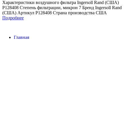
Характеристики воздушного фильтра Ingersoll Rand (США)
P128408 Степень фильтрации, микрон 7 Бренд Ingersoll Rand
(США) Артикул P128408 Страна производства США
Подробнее
Главная
Контакты
О Компании
Наша почта:
info@ingersollrand-zip.ru
Ingersoll Rand
Все права защищены
2024
Сайт несет информационный характер и ни при каких
обстоятельствах не является публичной офертой.
Поиск
Товары
Меню
Главная
Контакты