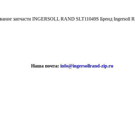
ование запчасти INGERSOLL RAND SLT11049S Бренд Ingersoll 
Наша почта:
info@ingersollrand-zip.ru
ствах не является публичной офертой.