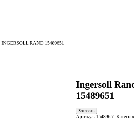
651 INGERSOLL RAND 15489651
Ingersoll R
15489651
Заказать
Артикул:
15489651
Категор