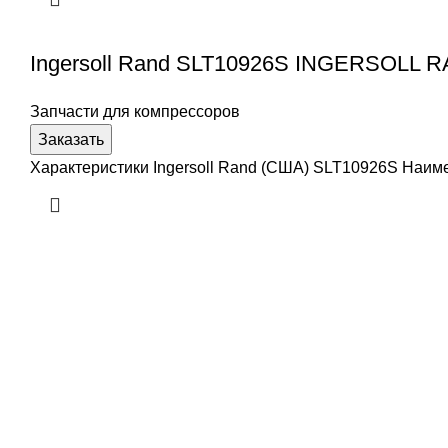
Ingersoll Rand SLT10926S INGERSOLL 
Запчасти для компрессоров
Заказать
Характеристики Ingersoll Rand (США) SLT10926S Наи