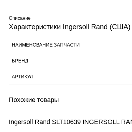
Описание
Характеристики Ingersoll Rand (США)
НАИМЕНОВАНИЕ ЗАПЧАСТИ
БРЕНД
АРТИКУЛ
Похожие товары
Ingersoll Rand SLT10639 INGERSOLL R