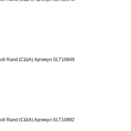
oll Rand (США) Артикул SLT10849
oll Rand (США) Артикул SLT10882