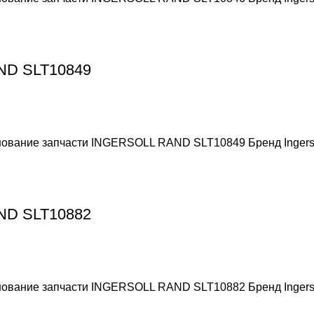
AND SLT10849
енование запчасти INGERSOLL RAND SLT10849 Бренд Ingers
AND SLT10882
енование запчасти INGERSOLL RAND SLT10882 Бренд Ingers