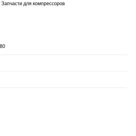
Запчасти для компрессоров
80