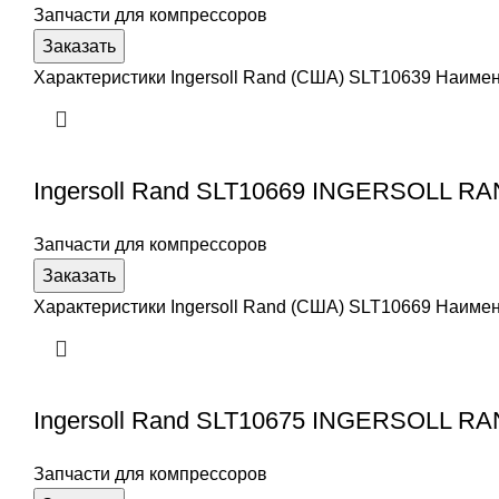
Запчасти для компрессоров
Заказать
Характеристики Ingersoll Rand (США) SLT10639 Наим
Ingersoll Rand SLT10669 INGERSOLL R
Запчасти для компрессоров
Заказать
Характеристики Ingersoll Rand (США) SLT10669 Наим
Ingersoll Rand SLT10675 INGERSOLL R
Запчасти для компрессоров