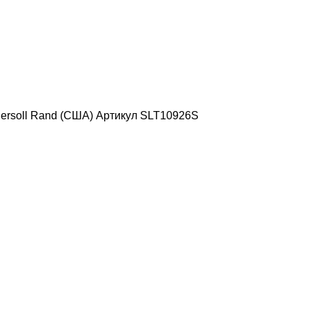
ersoll Rand (США) Артикул SLT10926S
Наша почта:
info@ingersollrand-zip.ru