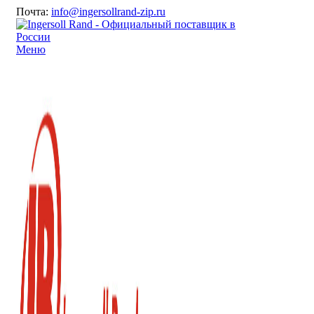
Почта:
info@ingersollrand-zip.ru
Меню