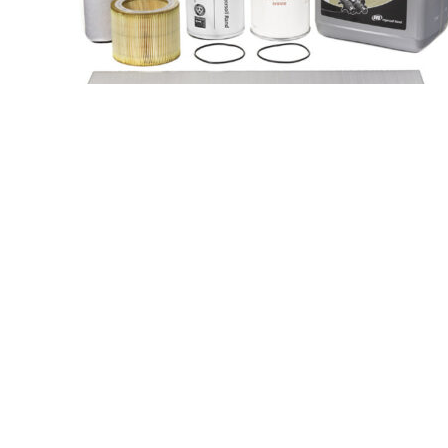
Ingersoll Rand SLT10672 INGERSOLL RAND
SLT10672
Запчасти для компрессоров
Заказать
Характеристики Ingersoll Rand (США) SLT10672
Наименование запчасти INGERSOLL RAND SLT10672 Бр
Ingersoll Rand (США) Артикул SLT10672
Подробнее