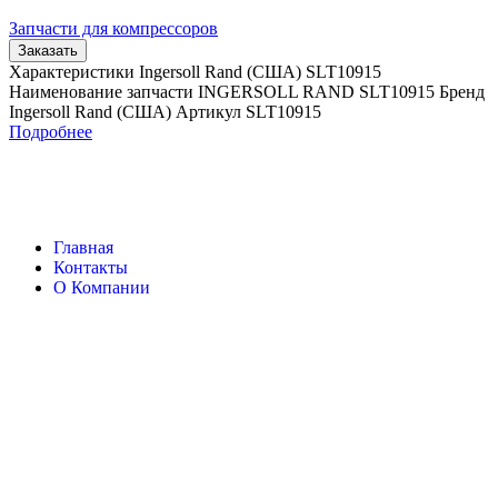
Запчасти для компрессоров
Заказать
Характеристики Ingersoll Rand (США) SLT10915
Наименование запчасти INGERSOLL RAND SLT10915 Бренд
Ingersoll Rand (США) Артикул SLT10915
Подробнее
Главная
Контакты
О Компании
Наша почта:
info@ingersollrand-zip.ru
Ingersoll Rand
Все права защищены
2024