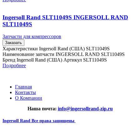
Ingersoll Rand SLT11049S INGERSOLL RAND
SLT11049S
Запчасти для компрессоров
Заказать
Характеристики Ingersoll Rand (США) SLT11049S
Наименование запчасти INGERSOLL RAND SLT11049S
Бренд Ingersoll Rand (США) Артикул SLT11049S
Подробнее
Главная
Контакты
О Компании
Наша почта:
info@ingersollrand-zip.ru
Ingersoll Rand
Все права защищены
2024
Сайт несет информационный характер и ни при каких
обстоятельствах не является публичной офертой.