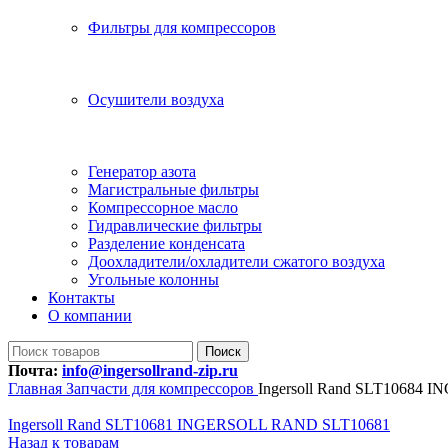
Фильтры для компрессоров
Осушители воздуха
Генератор азота
Магистральные фильтры
Компрессорное масло
Гидравлические фильтры
Разделение конденсата
Доохладители/охладители сжатого воздуха
Угольные колонны
Контакты
О компании
Поиск
Почта:
info@ingersollrand-zip.ru
Главная
Запчасти для компрессоров
Ingersoll Rand SLT10684
Ingersoll Rand SLT10681 INGERSOLL RAND SLT10681
Назад к товарам