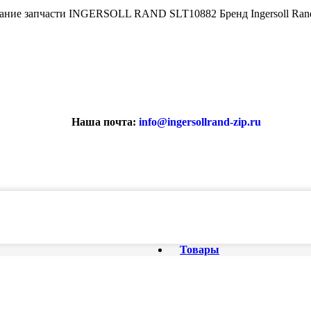
вание запчасти INGERSOLL RAND SLT10882 Бренд Ingersoll Ra
Наша почта:
info@ingersollrand-zip.ru
ствах не является публичной офертой.
Товары