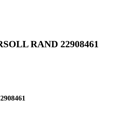
GERSOLL RAND 22908461
22908461