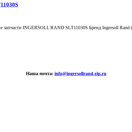
T11030S
ие запчасти INGERSOLL RAND SLT11030S Бренд Ingersoll Rand
Наша почта:
info@ingersollrand-zip.ru
вах не является публичной офертой.