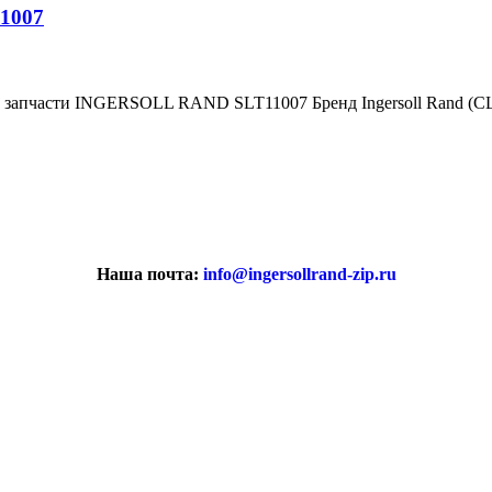
1007
е запчасти INGERSOLL RAND SLT11007 Бренд Ingersoll Rand (
Наша почта:
info@ingersollrand-zip.ru
вах не является публичной офертой.