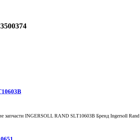
23500374
T10603B
ние запчасти INGERSOLL RAND SLT10603B Бренд Ingersoll Ran
10651