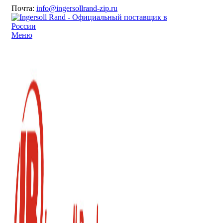
Почта:
info@ingersollrand-zip.ru
Меню