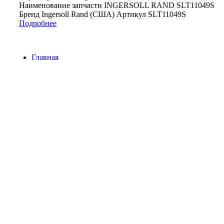
Наименование запчасти INGERSOLL RAND SLT11049S
Бренд Ingersoll Rand (США) Артикул SLT11049S
Подробнее
Главная
Контакты
О Компании
Наша почта:
info@ingersollrand-zip.ru
Ingersoll Rand
Все права защищены
2024
Сайт несет информационный характер и ни при каких
обстоятельствах не является публичной офертой.
Поиск
Товары
Меню
Главная
Контакты
О компании