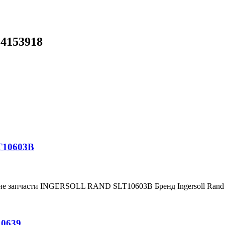
24153918
T10603B
ние запчасти INGERSOLL RAND SLT10603B Бренд Ingersoll Ran
10639