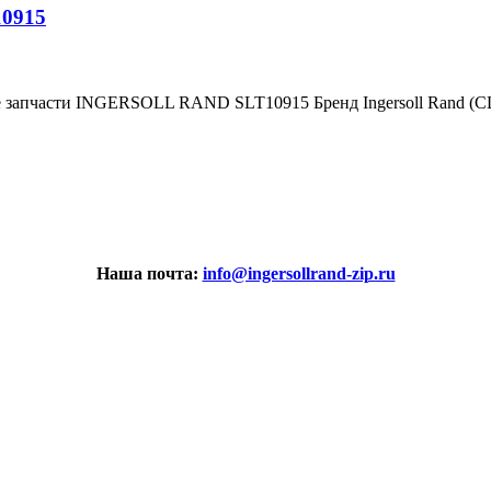
10915
е запчасти INGERSOLL RAND SLT10915 Бренд Ingersoll Rand (
Наша почта:
info@ingersollrand-zip.ru
вах не является публичной офертой.