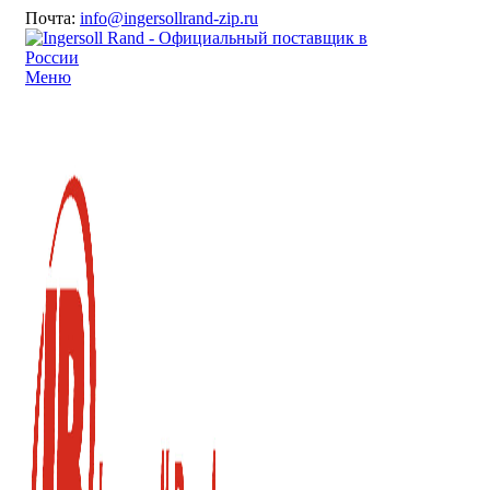
Почта:
info@ingersollrand-zip.ru
Меню