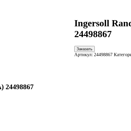
Ingersoll R
24498867
Заказать
Артикул:
24498867
Категор
) 24498867