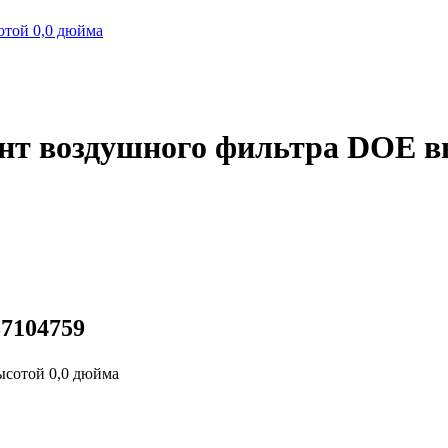
отой 0,0 дюйма
мент воздушного фильтра DOE в
37104759
ысотой 0,0 дюйма