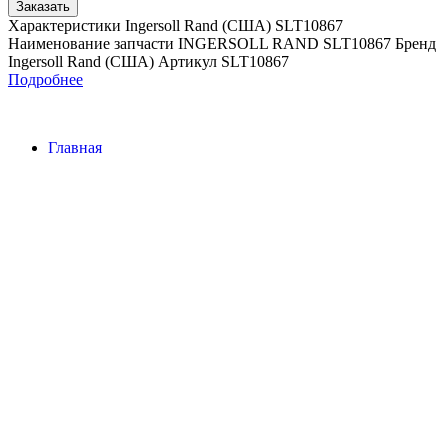
Заказать
Характеристики Ingersoll Rand (США) SLT10867
Наименование запчасти INGERSOLL RAND SLT10867 Бренд
Ingersoll Rand (США) Артикул SLT10867
Подробнее
Главная
Контакты
О Компании
Наша почта:
info@ingersollrand-zip.ru
Ingersoll Rand
Все права защищены
2024
Сайт несет информационный характер и ни при каких
обстоятельствах не является публичной офертой.
Поиск
Товары
Меню
Главная