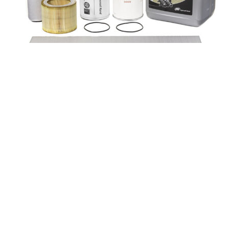
Ingersoll Rand SLT10642 INGERSOLL RAND
SLT10642
Запчасти для компрессоров
Заказать
Характеристики Ingersoll Rand (США) SLT10642
Наименование запчасти INGERSOLL RAND SLT10642 Бренд
Ingersoll Rand (США) Артикул SLT10642
Подробнее