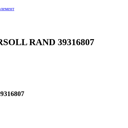
элемент
GERSOLL RAND 39316807
39316807