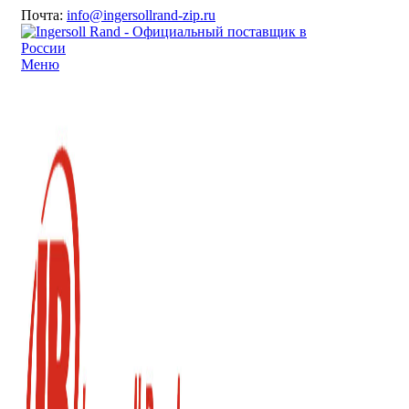
Почта:
info@ingersollrand-zip.ru
Меню