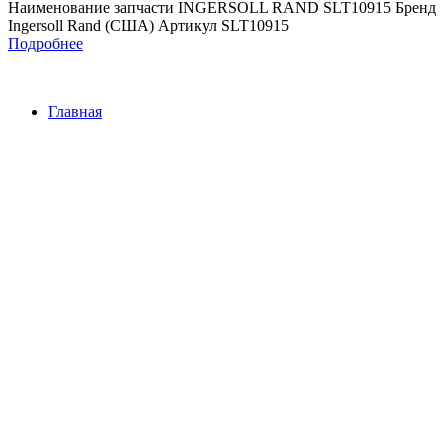
Наименование запчасти INGERSOLL RAND SLT10915 Бренд
Ingersoll Rand (США) Артикул SLT10915
Подробнее
Главная
Контакты
О Компании
Наша почта:
info@ingersollrand-zip.ru
Ingersoll Rand
Все права защищены
2024
Сайт несет информационный характер и ни при каких
обстоятельствах не является публичной офертой.
Поиск
Товары
Меню
Главная
Контакты
О компании