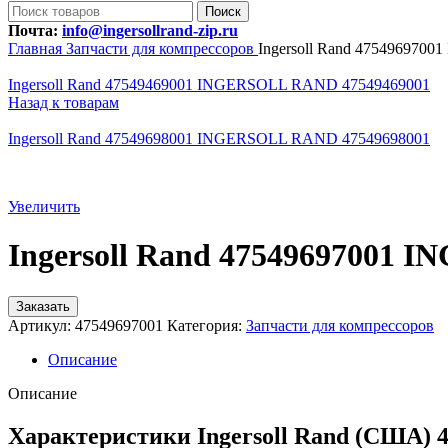
Поиск
Почта:
info@ingersollrand-zip.ru
Главная
Запчасти для компрессоров
Ingersoll Rand 47549697
Ingersoll Rand 47549469001 INGERSOLL RAND 47549469001
Назад к товарам
Ingersoll Rand 47549698001 INGERSOLL RAND 47549698001
Увеличить
Ingersoll Rand 47549697001
Заказать
Артикул:
47549697001
Категория:
Запчасти для компрессоров
Описание
Описание
Характеристики Ingersoll Rand (США) 