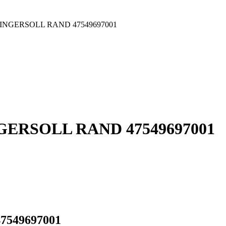
001 INGERSOLL RAND 47549697001
 INGERSOLL RAND 47549697001
47549697001