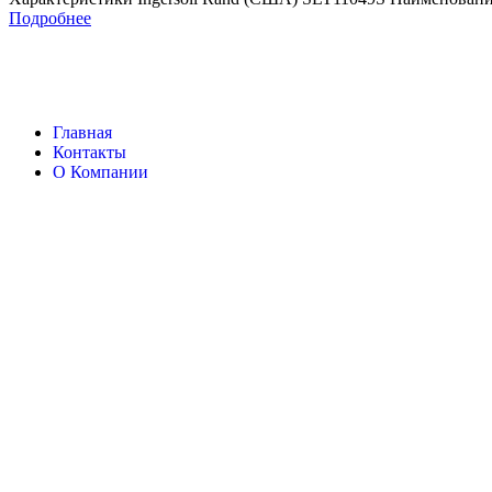
Подробнее
Главная
Контакты
О Компании
Ingersoll Rand
Все права защищены
2024
Сайт несет информационный характер и ни при каких обстоятельст
Поиск
Товары
Меню