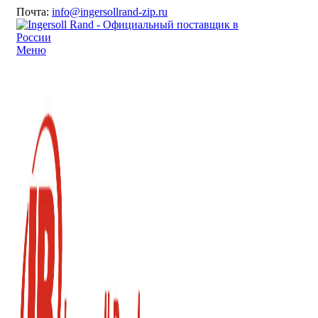
Почта:
info@ingersollrand-zip.ru
Меню