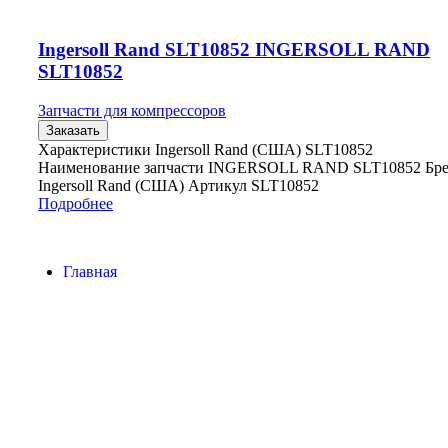
Ingersoll Rand SLT10852 INGERSOLL RAND
SLT10852
Запчасти для компрессоров
Заказать
Характеристики Ingersoll Rand (США) SLT10852
Наименование запчасти INGERSOLL RAND SLT10852 Бр
Ingersoll Rand (США) Артикул SLT10852
Подробнее
Главная
Контакты
О Компании
Наша почта:
info@ingersollrand-zip.ru
Ingersoll Rand
Все права защищены
2024
Сайт несет информационный характер и ни при каких
обстоятельствах не является публичной офертой.