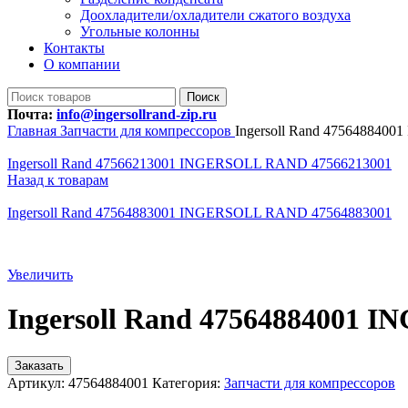
Доохладители/охладители сжатого воздуха
Угольные колонны
Контакты
О компании
Поиск
Почта:
info@ingersollrand-zip.ru
Главная
Запчасти для компрессоров
Ingersoll Rand 47564884
Ingersoll Rand 47566213001 INGERSOLL RAND 47566213001
Назад к товарам
Ingersoll Rand 47564883001 INGERSOLL RAND 47564883001
Увеличить
Ingersoll Rand 47564884001
Заказать
Артикул:
47564884001
Категория:
Запчасти для компрессоров