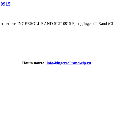
10915
е запчасти INGERSOLL RAND SLT10915 Бренд Ingersoll Rand (
Наша почта:
info@ingersollrand-zip.ru
вах не является публичной офертой.