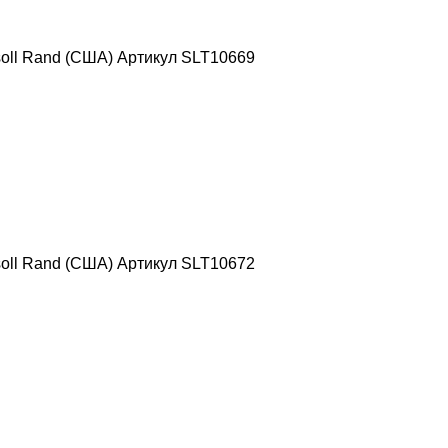
oll Rand (США) Артикул SLT10669
oll Rand (США) Артикул SLT10672