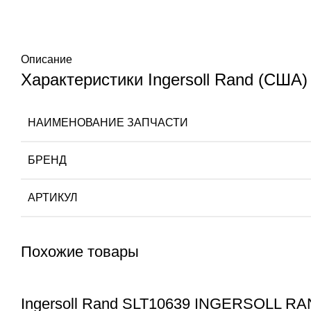
Описание
Характеристики Ingersoll Rand (США
НАИМЕНОВАНИЕ ЗАПЧАСТИ
БРЕНД
АРТИКУЛ
Похожие товары
Ingersoll Rand SLT10639 INGERSOLL R