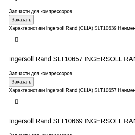
Запчасти для компрессоров
Заказать
Характеристики Ingersoll Rand (США) SLT10639 Наим
Ingersoll Rand SLT10657 INGERSOLL R
Запчасти для компрессоров
Заказать
Характеристики Ingersoll Rand (США) SLT10657 Наим
Ingersoll Rand SLT10669 INGERSOLL R