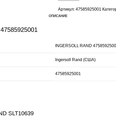
Артикул:
47585925001
Катего
ОПИСАНИЕ
) 47585925001
INGERSOLL RAND 475859250
Ingersoll Rand (США)
47585925001
AND SLT10639