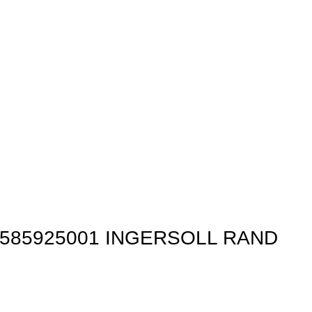
 47585925001 INGERSOLL RAND