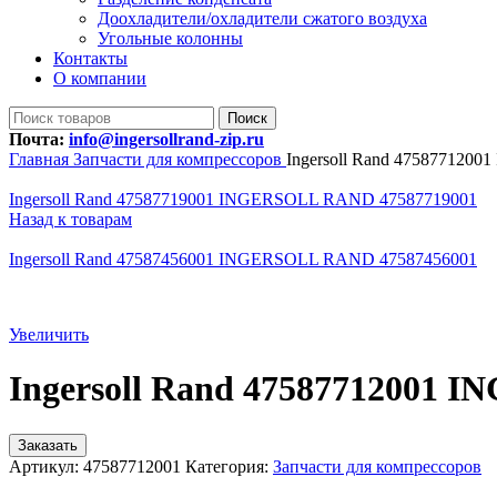
Доохладители/охладители сжатого воздуха
Угольные колонны
Контакты
О компании
Поиск
Почта:
info@ingersollrand-zip.ru
Главная
Запчасти для компрессоров
Ingersoll Rand 47587712
Ingersoll Rand 47587719001 INGERSOLL RAND 47587719001
Назад к товарам
Ingersoll Rand 47587456001 INGERSOLL RAND 47587456001
Увеличить
Ingersoll Rand 47587712001
Заказать
Артикул:
47587712001
Категория:
Запчасти для компрессоров