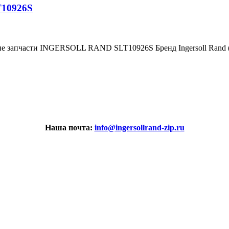
T10926S
ние запчасти INGERSOLL RAND SLT10926S Бренд Ingersoll Ran
Наша почта:
info@ingersollrand-zip.ru
вах не является публичной офертой.