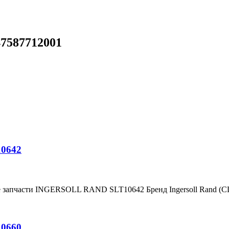
47587712001
10642
е запчасти INGERSOLL RAND SLT10642 Бренд Ingersoll Rand (
10660