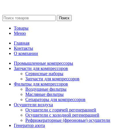
Сайт несет информационный характер и ни при каких
обстоятельствах не является публичной офертой.
Поиск
Товары
Меню
Главная
Контакты
О компании
Промышленные компрессоры
Запчасти для компрессоров
Сервисные наборы
Запчасти для компрессоров
Фильтры для компрессоров
Воздушные фильтры
Масляные фильтры
Сепараторы для компрессоров
Осушители воздуха
Осушители с горячей регенерацией
Осушители с холодной регенерацией
Рефрижераторные (фреоновые) осушители
Генератор азота