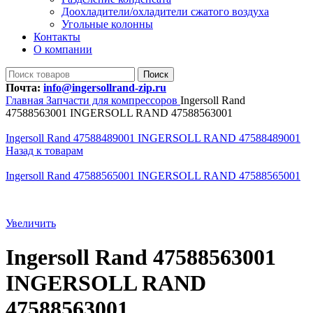
Доохладители/охладители сжатого воздуха
Угольные колонны
Контакты
О компании
Поиск
Почта:
info@ingersollrand-zip.ru
Главная
Запчасти для компрессоров
Ingersoll Rand
47588563001 INGERSOLL RAND 47588563001
Ingersoll Rand 47588489001 INGERSOLL RAND 47588489001
Назад к товарам
Ingersoll Rand 47588565001 INGERSOLL RAND 47588565001
Увеличить
Ingersoll Rand 47588563001
INGERSOLL RAND
47588563001