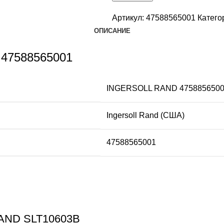
Артикул:
47588565001
Катего
ОПИСАНИЕ
) 47588565001
INGERSOLL RAND 475885650
Ingersoll Rand (США)
47588565001
RAND SLT10603B