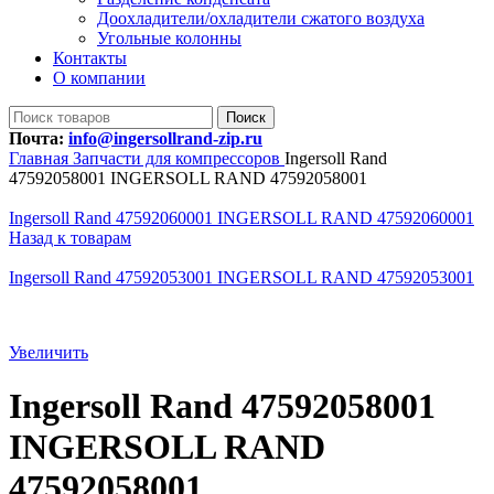
Доохладители/охладители сжатого воздуха
Угольные колонны
Контакты
О компании
Поиск
Почта:
info@ingersollrand-zip.ru
Главная
Запчасти для компрессоров
Ingersoll Rand
47592058001 INGERSOLL RAND 47592058001
Ingersoll Rand 47592060001 INGERSOLL RAND 47592060001
Назад к товарам
Ingersoll Rand 47592053001 INGERSOLL RAND 47592053001
Увеличить
Ingersoll Rand 47592058001
INGERSOLL RAND
47592058001