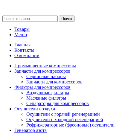
Сайт несет информационный характер и ни при каких
обстоятельствах не является публичной офертой.
Поиск
Товары
Меню
Главная
Контакты
О компании
Промышленные компрессоры
Запчасти для компрессоров
Сервисные наборы
Запчасти для компрессоров
Фильтры для компрессоров
Воздушные фильтры
Масляные фильтры
Сепараторы для компрессоров
Осушители воздуха
Осушители с горячей регенерацией
Осушители с холодной регенерацией
Рефрижераторные (фреоновые) осушители
Генератор азота