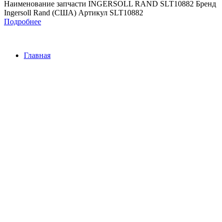
Наименование запчасти INGERSOLL RAND SLT10882 Бренд
Ingersoll Rand (США) Артикул SLT10882
Подробнее
Главная
Контакты
О Компании
Наша почта:
info@ingersollrand-zip.ru
Ingersoll Rand
Все права защищены
2024
Сайт несет информационный характер и ни при каких
обстоятельствах не является публичной офертой.
Поиск
Товары
Меню
Главная
Контакты
О компании