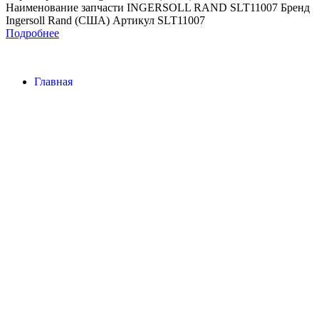
Наименование запчасти INGERSOLL RAND SLT11007 Бренд
Ingersoll Rand (США) Артикул SLT11007
Подробнее
Главная
Контакты
О Компании
Наша почта:
info@ingersollrand-zip.ru
Ingersoll Rand
Все права защищены
2024
Сайт несет информационный характер и ни при каких
обстоятельствах не является публичной офертой.
Поиск
Товары
Меню
Главная
Контакты
О компании