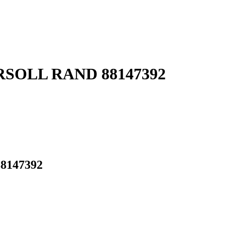
GERSOLL RAND 88147392
88147392