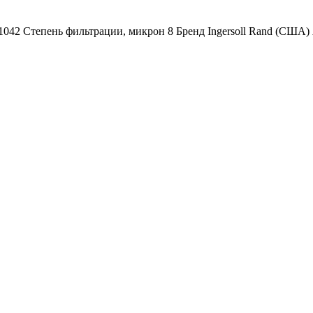
81042 Степень фильтрации, микрон 8 Бренд Ingersoll Rand (СШ
Наша почта:
info@ingersollrand-zip.ru
вах не является публичной офертой.