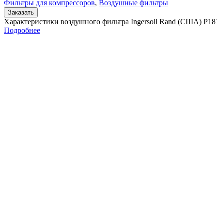
Фильтры для компрессоров
,
Воздушные фильтры
Заказать
Характеристики воздушного фильтра Ingersoll Rand (США) P1
Подробнее
Главная
Контакты
О Компании
Ingersoll Rand
Все права защищены
2024
Сайт несет информационный характер и ни при каких обстоятельст
Поиск
Товары
Меню
Главная
Контакты
О компании