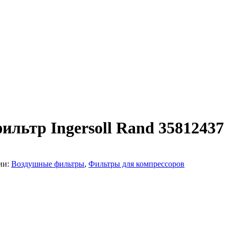
льтр Ingersoll Rand 35812437
ии:
Воздушные фильтры
,
Фильтры для компрессоров