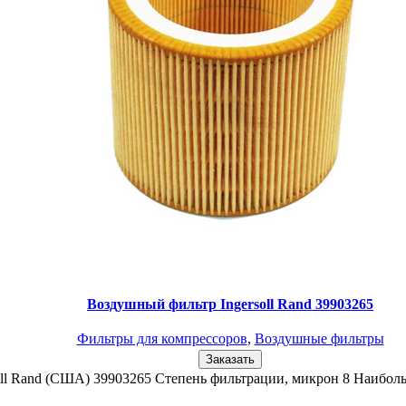
Воздушный фильтр Ingersoll Rand 39903265
Фильтры для компрессоров
,
Воздушные фильтры
Заказать
ll Rand (США) 39903265 Степень фильтрации, микрон 8 Наиболь