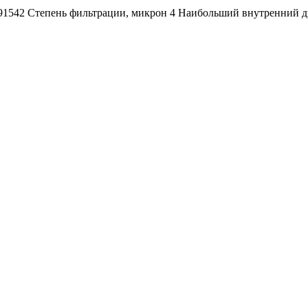
91542 Степень фильтрации, микрон 4 Наибольший внутренний диа
Наша почта:
info@ingersollrand-zip.ru
вах не является публичной офертой.