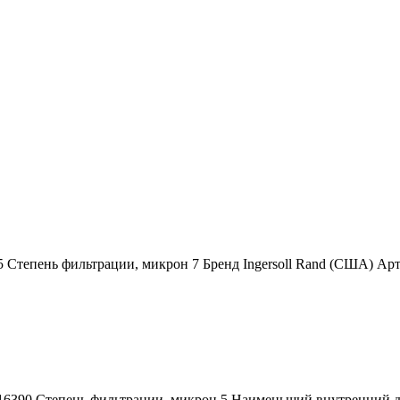
5 Степень фильтрации, микрон 7 Бренд Ingersoll Rand (США) А
616390 Степень фильтрации, микрон 5 Наименьший внутренний 