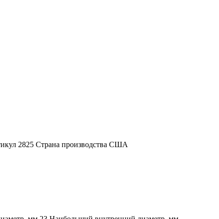
ртикул 2825 Страна производства США
диаметр, мм 23 Наибольший внутренний диаметр, мм