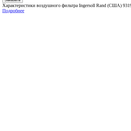
Характеристики воздушного фильтра Ingersoll Rand (США) 931
Подробнее
Главная
Контакты
О Компании
Ingersoll Rand
Все права защищены
2024
Сайт несет информационный характер и ни при каких обстоятельст
Поиск
Товары
Меню
Главная
Контакты
О компании
Промышленные компрессоры