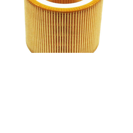
Воздушный фильтр Ingersoll Rand 89295976
Фильтры для компрессоров
,
Воздушные фильтры
Заказать
Характеристики воздушного фильтра Ingersoll Rand (США)
89295976 Степень фильтрации, микрон 5 Наибольший
внутренний диаметр, мм 67 Вес фильтра, кг 0.35