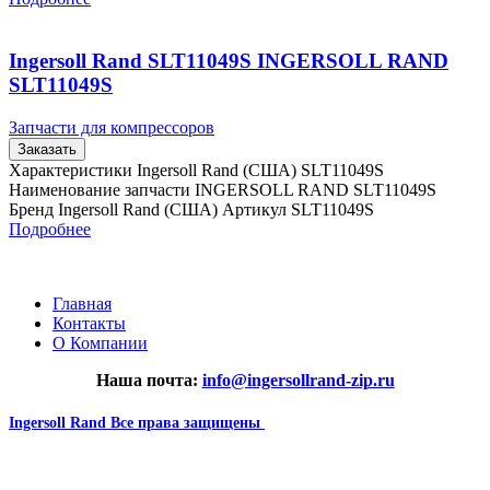
Ingersoll Rand SLT11049S INGERSOLL RAND
SLT11049S
Запчасти для компрессоров
Заказать
Характеристики Ingersoll Rand (США) SLT11049S
Наименование запчасти INGERSOLL RAND SLT11049S
Бренд Ingersoll Rand (США) Артикул SLT11049S
Подробнее
Главная
Контакты
О Компании
Наша почта:
info@ingersollrand-zip.ru
Ingersoll Rand
Все права защищены
2024
Сайт несет информационный характер и ни при каких
обстоятельствах не является публичной офертой.